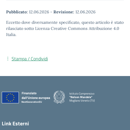
Pubblicato:
12.06.2026
-
Revisione:
12.06.2026
Eccetto dove diversamente specificato, questo articolo è stato
rilasciato sotto Licenza Creative Commons Attribuzione 4.0
Italia.
Stampa / Condividi
Istituto Comprensivo
"Nelson Mandela"
Mogliano Veneto (TV)
Link Esterni