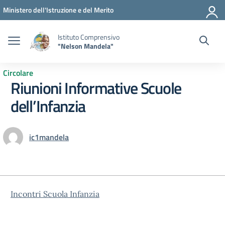
Vai ai contenuti
Vai al menu di navigazione
Vai al footer
Ministero dell'Istruzione e del Merito
Istituto Comprensivo
"Nelson Mandela"
Circolare
Riunioni Informative Scuole
dell’Infanzia
ic1mandela
Incontri Scuola Infanzia