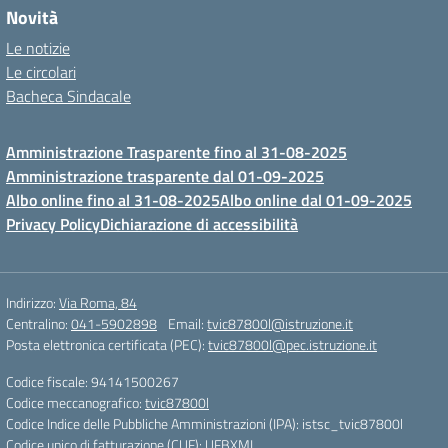
Novità
Le notizie
Le circolari
Bacheca Sindacale
Amministrazione Trasparente fino al 31-08-2025
Amministrazione trasparente dal 01-09-2025
Albo online fino al 31-08-2025
Albo online dal 01-09-2025
Privacy Policy
Dichiarazione di accessibilità
Indirizzo:
Via Roma, 84
Centralino:
041-5902898
Email:
tvic87800l@istruzione.it
Posta elettronica certificata (PEC):
tvic87800l@pec.istruzione.it
Codice fiscale: 94141500267
Codice meccanografico:
tvic87800l
Codice Indice delle Pubbliche Amministrazioni (IPA): istsc_tvic87800l
Codice unico di fatturazione (CUF): UFBXML