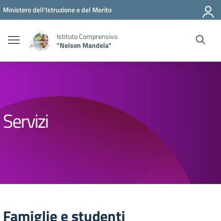
Vai ai contenuti
Vai al menu di navigazione
Vai al footer
Ministero dell'Istruzione e del Merito
Istituto Comprensivo
"Nelson Mandela"
Servizi
Famiglie e studenti