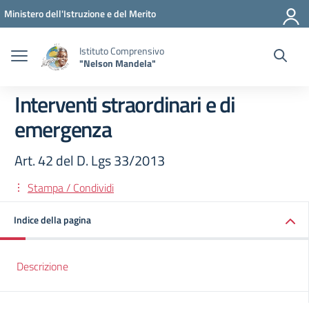
Vai ai contenuti
Vai al menu di navigazione
Vai al footer
Ministero dell'Istruzione e del Merito
Istituto Comprensivo
"Nelson Mandela"
Interventi straordinari e di
emergenza
Art. 42 del D. Lgs 33/2013
Stampa / Condividi
Indice della pagina
Descrizione