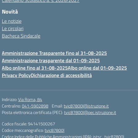
Calendario Scolastico a. s. 2026/2027
Novità
Le notizie
Le circolari
Bacheca Sindacale
Amministrazione Trasparente fino al 31-08-2025
Amministrazione trasparente dal 01-09-2025
Albo online fino al 31-08-2025
Albo online dal 01-09-2025
Privacy Policy
Dichiarazione di accessibilità
Indirizzo:
Via Roma, 84
Centralino:
041-5902898
Email:
tvic87800l@istruzione.it
Posta elettronica certificata (PEC):
tvic87800l@pec.istruzione.it
Codice fiscale: 94141500267
Codice meccanografico:
tvic87800l
Codice Indice delle Pubbliche Amministrazioni (IPA): istsc_tvic87800l