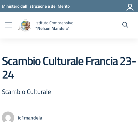
Vai ai contenuti
Vai al menu di navigazione
Vai al footer
Ministero dell'Istruzione e del Merito
Istituto Comprensivo
"Nelson Mandela"
Scambio Culturale Francia 23-
24
Scambio Culturale
ic1mandela