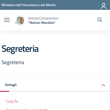
Vai ai contenuti
Vai al menu di navigazione
Vai al footer
Ministero dell'Istruzione e del Merito
Istituto Comprensivo
"Nelson Mandela"
Segreteria
Segreteria
Dettagli
Cosa fa