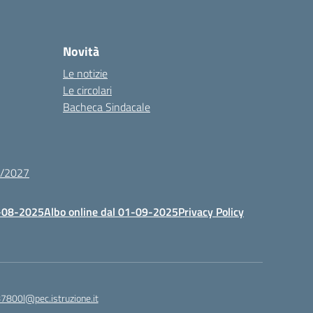
Novità
Le notizie
Le circolari
Bacheca Sindacale
26/2027
1-08-2025
Albo online dal 01-09-2025
Privacy Policy
87800l@pec.istruzione.it