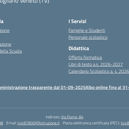
ogliano Veneto (TV)
la
I Servizi
zione
Famiglie e Studenti
Personale scolastico
azione
Didattica
della Scuola
Offerta formativa
Libri di testo a.s. 2026-2027
Calendario Scolastico a. s. 20
ministrazione trasparente dal 01-09-2025
Albo online fino al 3
Indirizzo:
Via Roma, 84
98
Email:
tvic87800l@istruzione.it
Posta elettronica certificata (PEC):
tvic