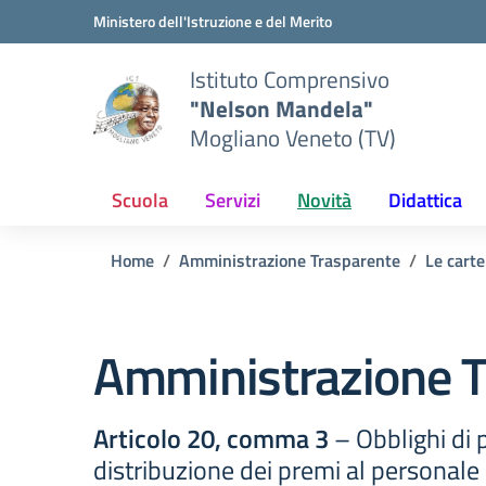
Vai ai contenuti
Vai al menu di navigazione
Vai al footer
Ministero dell'Istruzione e del Merito
Istituto Comprensivo
"Nelson Mandela"
Mogliano Veneto (TV)
Scuola
Servizi
Novità
Didattica
Home
Amministrazione Trasparente
Le carte
Amministrazione T
Articolo 20, comma 3
– Obblighi di p
distribuzione dei premi al personale