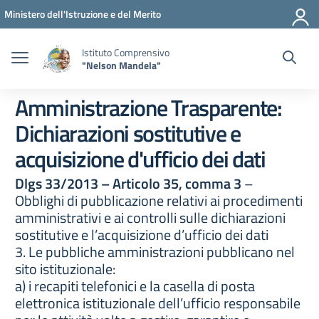
Vai ai contenuti
Vai al menu di navigazione
Vai al footer
Ministero dell'Istruzione e del Merito
Istituto Comprensivo
"Nelson Mandela"
Amministrazione Trasparente:
Dichiarazioni sostitutive e
acquisizione d'ufficio dei dati
Dlgs 33/2013 – Articolo 35, comma 3
–
Obblighi di pubblicazione relativi ai procedimenti
amministrativi e ai controlli sulle dichiarazioni
sostitutive e l’acquisizione d’ufficio dei dati
3. Le pubbliche amministrazioni pubblicano nel
sito istituzionale:
a) i recapiti telefonici e la casella di posta
elettronica istituzionale dell’ufficio responsabile