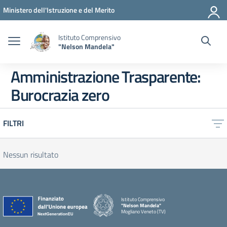
Vai ai contenuti
Vai al menu di navigazione
Vai al footer
Ministero dell'Istruzione e del Merito
Istituto Comprensivo
"Nelson Mandela"
Amministrazione Trasparente:
Burocrazia zero
FILTRI
Nessun risultato
Istituto Comprensivo
"Nelson Mandela"
Mogliano Veneto (TV)